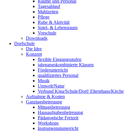
Räume und Personal
Tagesablauf
Mahlzeiten
Pflege
Ruhe & Aktivität
Spiel- & Lebensraum
Vorschule
Downloads
Dorfschule
Die Idee
Konzept
flexible Eingangsstufen
jahrgangskombinierte Klassen
Förderunterricht
qualifiziertes Personal
Musik
Umwelt/Natur
Verbund Kiga/Schule/Dorf/ Elternhaus/Kirche
Aufnahme & Kosten
Ganztagsbetreuung
Mittagsbetreuung
Hausaufgabenbetreuung
Pädagogische Freizeit
Workshops
Instrumentalunterricht