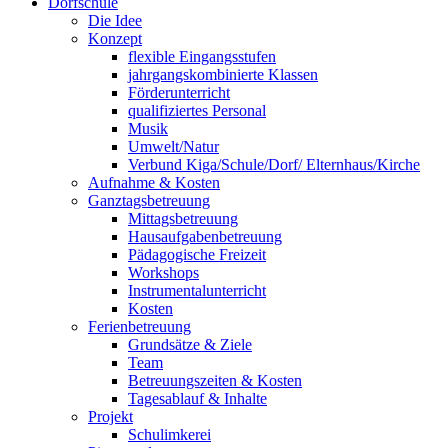
Dorfschule
Die Idee
Konzept
flexible Eingangsstufen
jahrgangskombinierte Klassen
Förderunterricht
qualifiziertes Personal
Musik
Umwelt/Natur
Verbund Kiga/Schule/Dorf/ Elternhaus/Kirche
Aufnahme & Kosten
Ganztagsbetreuung
Mittagsbetreuung
Hausaufgabenbetreuung
Pädagogische Freizeit
Workshops
Instrumentalunterricht
Kosten
Ferienbetreuung
Grundsätze & Ziele
Team
Betreuungszeiten & Kosten
Tagesablauf & Inhalte
Projekt
Schulimkerei