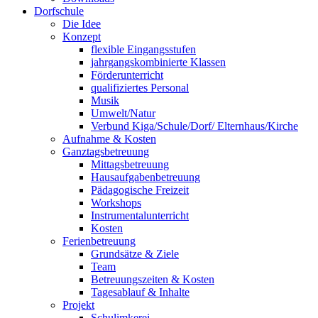
Dorfschule
Die Idee
Konzept
flexible Eingangsstufen
jahrgangskombinierte Klassen
Förderunterricht
qualifiziertes Personal
Musik
Umwelt/Natur
Verbund Kiga/Schule/Dorf/ Elternhaus/Kirche
Aufnahme & Kosten
Ganztagsbetreuung
Mittagsbetreuung
Hausaufgabenbetreuung
Pädagogische Freizeit
Workshops
Instrumentalunterricht
Kosten
Ferienbetreuung
Grundsätze & Ziele
Team
Betreuungszeiten & Kosten
Tagesablauf & Inhalte
Projekt
Schulimkerei