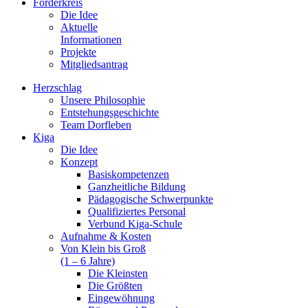
Förderkreis
Die Idee
Aktuelle
Informationen
Projekte
Mitgliedsantrag
Herzschlag
Unsere Philosophie
Entstehungsgeschichte
Team Dorfleben
Kiga
Die Idee
Konzept
Basiskompetenzen
Ganzheitliche Bildung
Pädagogische Schwerpunkte
Qualifiziertes Personal
Verbund Kiga-Schule
Aufnahme & Kosten
Von Klein bis Groß
(1 – 6 Jahre)
Die Kleinsten
Die Größten
Eingewöhnung