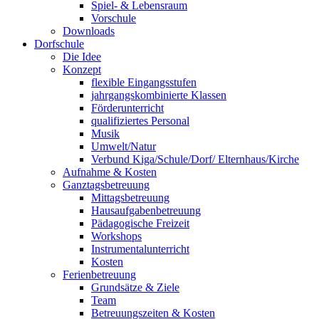
Spiel- & Lebensraum
Vorschule
Downloads
Dorfschule
Die Idee
Konzept
flexible Eingangsstufen
jahrgangskombinierte Klassen
Förderunterricht
qualifiziertes Personal
Musik
Umwelt/Natur
Verbund Kiga/Schule/Dorf/ Elternhaus/Kirche
Aufnahme & Kosten
Ganztagsbetreuung
Mittagsbetreuung
Hausaufgabenbetreuung
Pädagogische Freizeit
Workshops
Instrumentalunterricht
Kosten
Ferienbetreuung
Grundsätze & Ziele
Team
Betreuungszeiten & Kosten