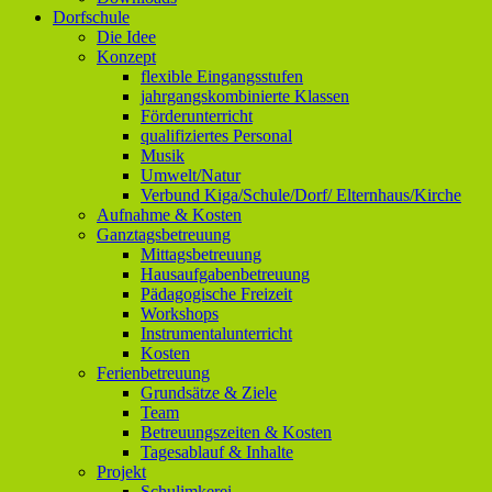
Dorfschule
Die Idee
Konzept
flexible Eingangsstufen
jahrgangskombinierte Klassen
Förderunterricht
qualifiziertes Personal
Musik
Umwelt/Natur
Verbund Kiga/Schule/Dorf/ Elternhaus/Kirche
Aufnahme & Kosten
Ganztagsbetreuung
Mittagsbetreuung
Hausaufgabenbetreuung
Pädagogische Freizeit
Workshops
Instrumentalunterricht
Kosten
Ferienbetreuung
Grundsätze & Ziele
Team
Betreuungszeiten & Kosten
Tagesablauf & Inhalte
Projekt
Schulimkerei