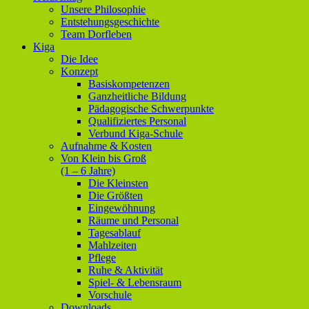
Unsere Philosophie
Entstehungsgeschichte
Team Dorfleben
Kiga
Die Idee
Konzept
Basiskompetenzen
Ganzheitliche Bildung
Pädagogische Schwerpunkte
Qualifiziertes Personal
Verbund Kiga-Schule
Aufnahme & Kosten
Von Klein bis Groß
(1 – 6 Jahre)
Die Kleinsten
Die Größten
Eingewöhnung
Räume und Personal
Tagesablauf
Mahlzeiten
Pflege
Ruhe & Aktivität
Spiel- & Lebensraum
Vorschule
Downloads