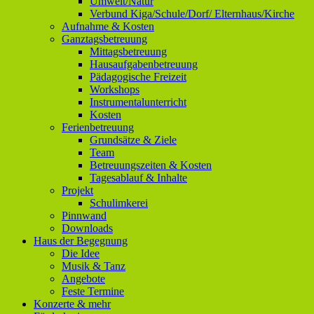
Umwelt/Natur
Verbund Kiga/Schule/Dorf/ Elternhaus/Kirche
Aufnahme & Kosten
Ganztagsbetreuung
Mittagsbetreuung
Hausaufgabenbetreuung
Pädagogische Freizeit
Workshops
Instrumentalunterricht
Kosten
Ferienbetreuung
Grundsätze & Ziele
Team
Betreuungszeiten & Kosten
Tagesablauf & Inhalte
Projekt
Schulimkerei
Pinnwand
Downloads
Haus der Begegnung
Die Idee
Musik & Tanz
Angebote
Feste Termine
Konzerte & mehr