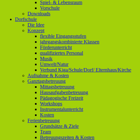
Spiel- & Lebensraum
Vorschule
Downloads
Dorfschule
Die Idee
Konzept
flexible Eingangsstufen
jahrgangskombinierte Klassen
Förderunterricht
qualifiziertes Personal
Musik
Umwelt/Natur
Verbund Kiga/Schule/Dorf/ Elternhaus/Kirche
Aufnahme & Kosten
Ganztagsbetreuung
Mittagsbetreuung
Hausaufgabenbetreuung
Pädagogische Freizeit
Workshops
Instrumentalunterricht
Kosten
Ferienbetreuung
Grundsätze & Ziele
Team
Betreuungszeiten & Kosten