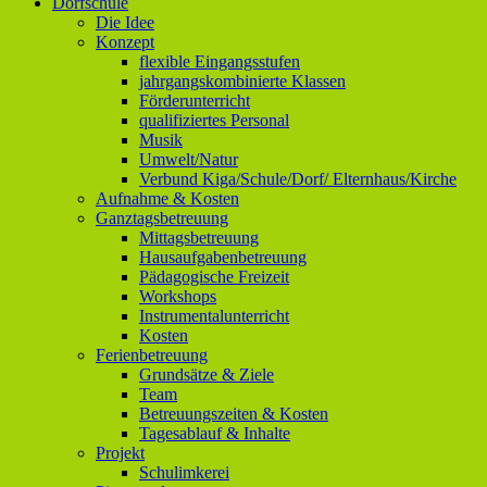
Dorfschule
Die Idee
Konzept
flexible Eingangsstufen
jahrgangskombinierte Klassen
Förderunterricht
qualifiziertes Personal
Musik
Umwelt/Natur
Verbund Kiga/Schule/Dorf/ Elternhaus/Kirche
Aufnahme & Kosten
Ganztagsbetreuung
Mittagsbetreuung
Hausaufgabenbetreuung
Pädagogische Freizeit
Workshops
Instrumentalunterricht
Kosten
Ferienbetreuung
Grundsätze & Ziele
Team
Betreuungszeiten & Kosten
Tagesablauf & Inhalte
Projekt
Schulimkerei