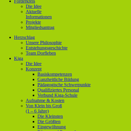
Förderkreis
Die Idee
Aktuelle
Informationen
Projekte
Mitgliedsantrag
Herzschlag
Unsere Philosophie
Entstehungsgeschichte
Team Dorfleben
Kiga
Die Idee
Konzept
Basiskompetenzen
Ganzheitliche Bildung
Pädagogische Schwerpunkte
Qualifiziertes Personal
Verbund Kiga-Schule
Aufnahme & Kosten
Von Klein bis Groß
(1 – 6 Jahre)
Die Kleinsten
Die Größten
Eingewöhnung