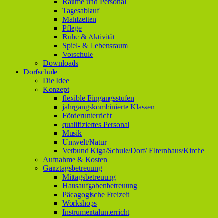
Räume und Personal
Tagesablauf
Mahlzeiten
Pflege
Ruhe & Aktivität
Spiel- & Lebensraum
Vorschule
Downloads
Dorfschule
Die Idee
Konzept
flexible Eingangsstufen
jahrgangskombinierte Klassen
Förderunterricht
qualifiziertes Personal
Musik
Umwelt/Natur
Verbund Kiga/Schule/Dorf/ Elternhaus/Kirche
Aufnahme & Kosten
Ganztagsbetreuung
Mittagsbetreuung
Hausaufgabenbetreuung
Pädagogische Freizeit
Workshops
Instrumentalunterricht