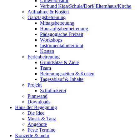
Umwelt/Natur
Verbund Kiga/Schule/Dorf/ Elternhaus/Kirche
Aufnahme & Kosten
Ganztagsbetreuung
Mittagsbetreuung
Hausaufgabenbetreuung
Pädagogische Freizeit
Workshops
Instrumentalunterricht
Kosten
Ferienbetreuung
Grundsätze & Ziele
Team
Betreuungszeiten & Kosten
Tagesablauf & Inhalte
Projekt
Schulimkerei
Pinnwand
Downloads
Haus der Begegnung
Die Idee
Musik & Tanz
Angebote
Feste Termine
Konzerte & mehr