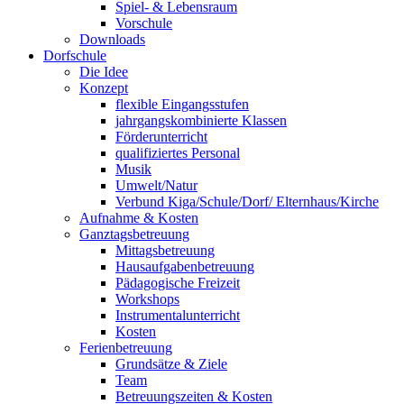
Spiel- & Lebensraum
Vorschule
Downloads
Dorfschule
Die Idee
Konzept
flexible Eingangsstufen
jahrgangskombinierte Klassen
Förderunterricht
qualifiziertes Personal
Musik
Umwelt/Natur
Verbund Kiga/Schule/Dorf/ Elternhaus/Kirche
Aufnahme & Kosten
Ganztagsbetreuung
Mittagsbetreuung
Hausaufgabenbetreuung
Pädagogische Freizeit
Workshops
Instrumentalunterricht
Kosten
Ferienbetreuung
Grundsätze & Ziele
Team
Betreuungszeiten & Kosten