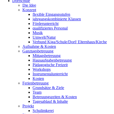
Dorfschule
Die Idee
Konzept
flexible Eingangsstufen
jahrgangskombinierte Klassen
Förderunterricht
qualifiziertes Personal
Musik
Umwelt/Natur
Verbund Kiga/Schule/Dorf/ Elternhaus/Kirche
Aufnahme & Kosten
Ganztagsbetreuung
Mittagsbetreuung
Hausaufgabenbetreuung
Pädagogische Freizeit
Workshops
Instrumentalunterricht
Kosten
Ferienbetreuung
Grundsätze & Ziele
Team
Betreuungszeiten & Kosten
Tagesablauf & Inhalte
Projekt
Schulimkerei