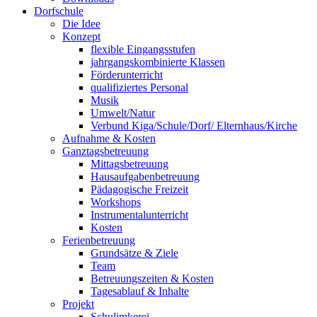
Dorfschule
Die Idee
Konzept
flexible Eingangsstufen
jahrgangskombinierte Klassen
Förderunterricht
qualifiziertes Personal
Musik
Umwelt/Natur
Verbund Kiga/Schule/Dorf/ Elternhaus/Kirche
Aufnahme & Kosten
Ganztagsbetreuung
Mittagsbetreuung
Hausaufgabenbetreuung
Pädagogische Freizeit
Workshops
Instrumentalunterricht
Kosten
Ferienbetreuung
Grundsätze & Ziele
Team
Betreuungszeiten & Kosten
Tagesablauf & Inhalte
Projekt
Schulimkerei