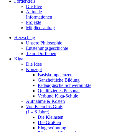
Förderkreis
Die Idee
Aktuelle
Informationen
Projekte
Mitgliedsantrag
Herzschlag
Unsere Philosophie
Entstehungsgeschichte
Team Dorfleben
Kiga
Die Idee
Konzept
Basiskompetenzen
Ganzheitliche Bildung
Pädagogische Schwerpunkte
Qualifiziertes Personal
Verbund Kiga-Schule
Aufnahme & Kosten
Von Klein bis Groß
(1 – 6 Jahre)
Die Kleinsten
Die Größten
Eingewöhnung