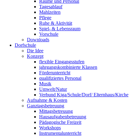
Räume und Personal
Tagesablauf
Mahlzeiten
Pflege
Ruhe & Aktivität
Spiel- & Lebensraum
Vorschule
Downloads
Dorfschule
Die Idee
Konzept
flexible Eingangsstufen
jahrgangskombinierte Klassen
Förderunterricht
qualifiziertes Personal
Musik
Umwelt/Natur
Verbund Kiga/Schule/Dorf/ Elternhaus/Kirche
Aufnahme & Kosten
Ganztagsbetreuung
Mittagsbetreuung
Hausaufgabenbetreuung
Pädagogische Freizeit
Workshops
Instrumentalunterricht