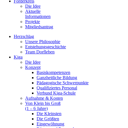
Förderkreis
Die Idee
Aktuelle
Informationen
Projekte
Mitgliedsantrag
Herzschlag
Unsere Philosophie
Entstehungsgeschichte
Team Dorfleben
Kiga
Die Idee
Konzept
Basiskompetenzen
Ganzheitliche Bildung
Pädagogische Schwerpunkte
Qualifiziertes Personal
Verbund Kiga-Schule
Aufnahme & Kosten
Von Klein bis Groß
(1 – 6 Jahre)
Die Kleinsten
Die Größten
Eingewöhnung