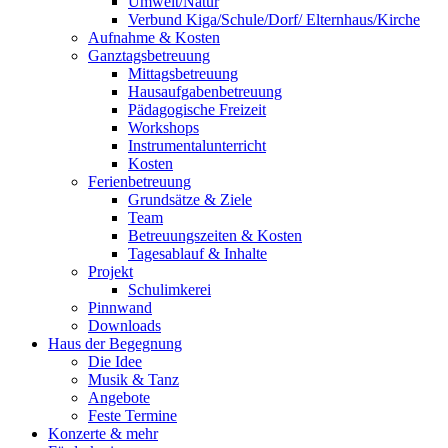
Umwelt/Natur
Verbund Kiga/Schule/Dorf/ Elternhaus/Kirche
Aufnahme & Kosten
Ganztagsbetreuung
Mittagsbetreuung
Hausaufgabenbetreuung
Pädagogische Freizeit
Workshops
Instrumentalunterricht
Kosten
Ferienbetreuung
Grundsätze & Ziele
Team
Betreuungszeiten & Kosten
Tagesablauf & Inhalte
Projekt
Schulimkerei
Pinnwand
Downloads
Haus der Begegnung
Die Idee
Musik & Tanz
Angebote
Feste Termine
Konzerte & mehr