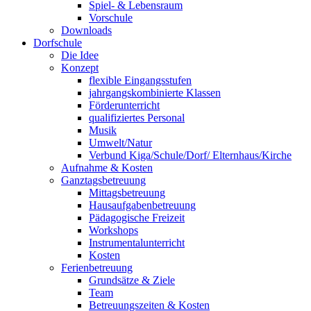
Spiel- & Lebensraum
Vorschule
Downloads
Dorfschule
Die Idee
Konzept
flexible Eingangsstufen
jahrgangskombinierte Klassen
Förderunterricht
qualifiziertes Personal
Musik
Umwelt/Natur
Verbund Kiga/Schule/Dorf/ Elternhaus/Kirche
Aufnahme & Kosten
Ganztagsbetreuung
Mittagsbetreuung
Hausaufgabenbetreuung
Pädagogische Freizeit
Workshops
Instrumentalunterricht
Kosten
Ferienbetreuung
Grundsätze & Ziele
Team
Betreuungszeiten & Kosten