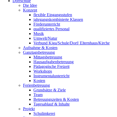
Dorfschule
Die Idee
Konzept
flexible Eingangsstufen
jahrgangskombinierte Klassen
Förderunterricht
qualifiziertes Personal
Musik
Umwelt/Natur
Verbund Kiga/Schule/Dorf/ Elternhaus/Kirche
Aufnahme & Kosten
Ganztagsbetreuung
Mittagsbetreuung
Hausaufgabenbetreuung
Pädagogische Freizeit
Workshops
Instrumentalunterricht
Kosten
Ferienbetreuung
Grundsätze & Ziele
Team
Betreuungszeiten & Kosten
Tagesablauf & Inhalte
Projekt
Schulimkerei