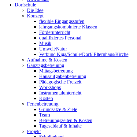
Dorfschule
Die Idee
Konzept
flexible Eingangsstufen
jahrgangskombinierte Klassen
Förderunterricht
qualifiziertes Personal
Musik
Umwelt/Natur
Verbund Kiga/Schule/Dorf/ Elternhaus/Kirche
Aufnahme & Kosten
Ganztagsbetreuung
Mittagsbetreuung
Hausaufgabenbetreuung
Pädagogische Freizeit
Workshops
Instrumentalunterricht
Kosten
Ferienbetreuung
Grundsätze & Ziele
Team
Betreuungszeiten & Kosten
Tagesablauf & Inhalte
Projekt
Schulimkerei