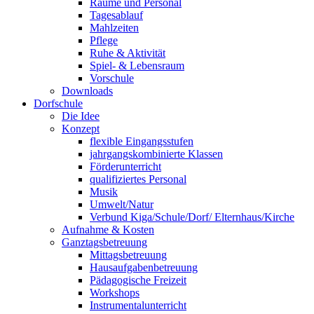
Räume und Personal
Tagesablauf
Mahlzeiten
Pflege
Ruhe & Aktivität
Spiel- & Lebensraum
Vorschule
Downloads
Dorfschule
Die Idee
Konzept
flexible Eingangsstufen
jahrgangskombinierte Klassen
Förderunterricht
qualifiziertes Personal
Musik
Umwelt/Natur
Verbund Kiga/Schule/Dorf/ Elternhaus/Kirche
Aufnahme & Kosten
Ganztagsbetreuung
Mittagsbetreuung
Hausaufgabenbetreuung
Pädagogische Freizeit
Workshops
Instrumentalunterricht