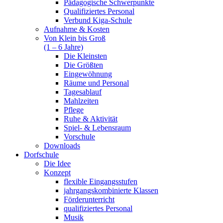
Pädagogische Schwerpunkte
Qualifiziertes Personal
Verbund Kiga-Schule
Aufnahme & Kosten
Von Klein bis Groß
(1 – 6 Jahre)
Die Kleinsten
Die Größten
Eingewöhnung
Räume und Personal
Tagesablauf
Mahlzeiten
Pflege
Ruhe & Aktivität
Spiel- & Lebensraum
Vorschule
Downloads
Dorfschule
Die Idee
Konzept
flexible Eingangsstufen
jahrgangskombinierte Klassen
Förderunterricht
qualifiziertes Personal
Musik