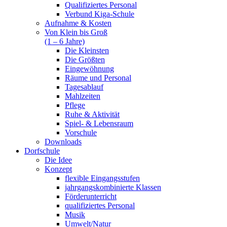
Qualifiziertes Personal
Verbund Kiga-Schule
Aufnahme & Kosten
Von Klein bis Groß
(1 – 6 Jahre)
Die Kleinsten
Die Größten
Eingewöhnung
Räume und Personal
Tagesablauf
Mahlzeiten
Pflege
Ruhe & Aktivität
Spiel- & Lebensraum
Vorschule
Downloads
Dorfschule
Die Idee
Konzept
flexible Eingangsstufen
jahrgangskombinierte Klassen
Förderunterricht
qualifiziertes Personal
Musik
Umwelt/Natur