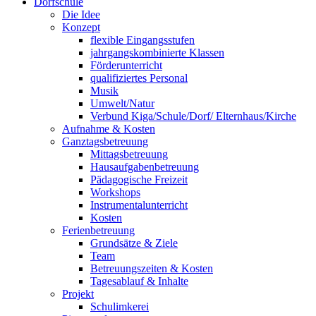
Dorfschule
Die Idee
Konzept
flexible Eingangsstufen
jahrgangskombinierte Klassen
Förderunterricht
qualifiziertes Personal
Musik
Umwelt/Natur
Verbund Kiga/Schule/Dorf/ Elternhaus/Kirche
Aufnahme & Kosten
Ganztagsbetreuung
Mittagsbetreuung
Hausaufgabenbetreuung
Pädagogische Freizeit
Workshops
Instrumentalunterricht
Kosten
Ferienbetreuung
Grundsätze & Ziele
Team
Betreuungszeiten & Kosten
Tagesablauf & Inhalte
Projekt
Schulimkerei