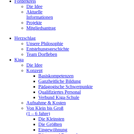
Förderkreis
Die Idee
Aktuelle
Informationen
Projekte
Mitgliedsantrag
Herzschlag
Unsere Philosophie
Entstehungsgeschichte
Team Dorfleben
Kiga
Die Idee
Konzept
Basiskompetenzen
Ganzheitliche Bildung
Pädagogische Schwerpunkte
Qualifiziertes Personal
Verbund Kiga-Schule
Aufnahme & Kosten
Von Klein bis Groß
(1 – 6 Jahre)
Die Kleinsten
Die Größten
Eingewöhnung