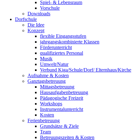
Spiel- & Lebensraum
Vorschule
Downloads
Dorfschule
Die Idee
Konzept
flexible Eingangsstufen
jahrgangskombinierte Klassen
Förderunterricht
qualifiziertes Personal
Musik
Umwelt/Natur
Verbund Kiga/Schule/Dorf/ Elternhaus/Kirche
Aufnahme & Kosten
Ganztagsbetreuung
Mittagsbetreuung
Hausaufgabenbetreuung
Pädagogische Freizeit
Workshops
Instrumentalunterricht
Kosten
Ferienbetreuung
Grundsätze & Ziele
Team
Betreuungszeiten & Kosten