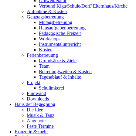
Umwelt/Natur
Verbund Kiga/Schule/Dorf/ Elternhaus/Kirche
Aufnahme & Kosten
Ganztagsbetreuung
Mittagsbetreuung
Hausaufgabenbetreuung
Pädagogische Freizeit
Workshops
Instrumentalunterricht
Kosten
Ferienbetreuung
Grundsätze & Ziele
Team
Betreuungszeiten & Kosten
Tagesablauf & Inhalte
Projekt
Schulimkerei
Pinnwand
Downloads
Haus der Begegnung
Die Idee
Musik & Tanz
Angebote
Feste Termine
Konzerte & mehr