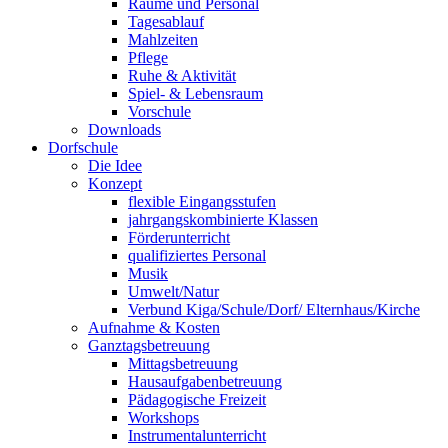
Räume und Personal
Tagesablauf
Mahlzeiten
Pflege
Ruhe & Aktivität
Spiel- & Lebensraum
Vorschule
Downloads
Dorfschule
Die Idee
Konzept
flexible Eingangsstufen
jahrgangskombinierte Klassen
Förderunterricht
qualifiziertes Personal
Musik
Umwelt/Natur
Verbund Kiga/Schule/Dorf/ Elternhaus/Kirche
Aufnahme & Kosten
Ganztagsbetreuung
Mittagsbetreuung
Hausaufgabenbetreuung
Pädagogische Freizeit
Workshops
Instrumentalunterricht