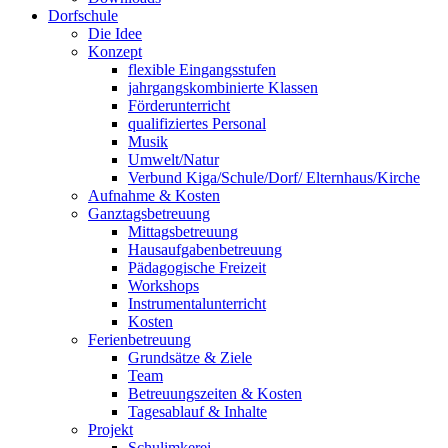
Dorfschule
Die Idee
Konzept
flexible Eingangsstufen
jahrgangskombinierte Klassen
Förderunterricht
qualifiziertes Personal
Musik
Umwelt/Natur
Verbund Kiga/Schule/Dorf/ Elternhaus/Kirche
Aufnahme & Kosten
Ganztagsbetreuung
Mittagsbetreuung
Hausaufgabenbetreuung
Pädagogische Freizeit
Workshops
Instrumentalunterricht
Kosten
Ferienbetreuung
Grundsätze & Ziele
Team
Betreuungszeiten & Kosten
Tagesablauf & Inhalte
Projekt
Schulimkerei