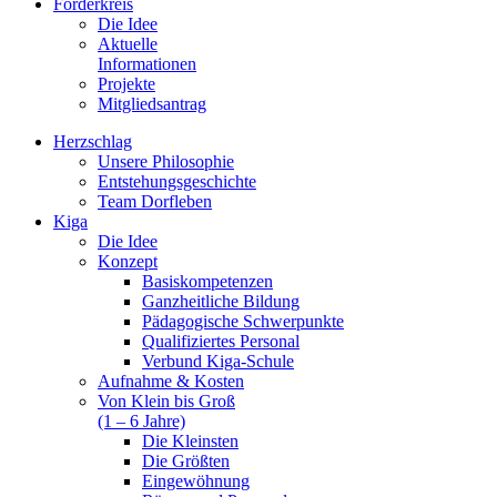
Förderkreis
Die Idee
Aktuelle
Informationen
Projekte
Mitgliedsantrag
Herzschlag
Unsere Philosophie
Entstehungsgeschichte
Team Dorfleben
Kiga
Die Idee
Konzept
Basiskompetenzen
Ganzheitliche Bildung
Pädagogische Schwerpunkte
Qualifiziertes Personal
Verbund Kiga-Schule
Aufnahme & Kosten
Von Klein bis Groß
(1 – 6 Jahre)
Die Kleinsten
Die Größten
Eingewöhnung