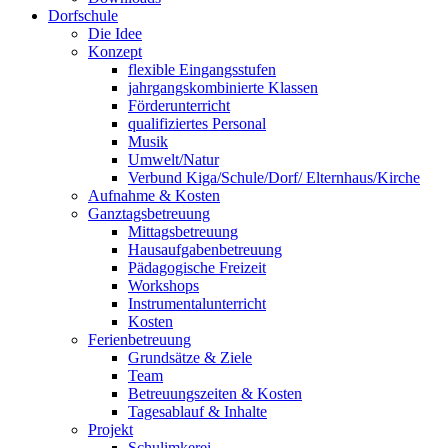
Dorfschule
Die Idee
Konzept
flexible Eingangsstufen
jahrgangskombinierte Klassen
Förderunterricht
qualifiziertes Personal
Musik
Umwelt/Natur
Verbund Kiga/Schule/Dorf/ Elternhaus/Kirche
Aufnahme & Kosten
Ganztagsbetreuung
Mittagsbetreuung
Hausaufgabenbetreuung
Pädagogische Freizeit
Workshops
Instrumentalunterricht
Kosten
Ferienbetreuung
Grundsätze & Ziele
Team
Betreuungszeiten & Kosten
Tagesablauf & Inhalte
Projekt
Schulimkerei