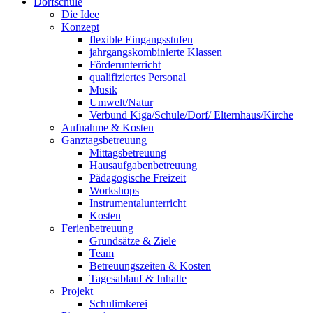
Dorfschule
Die Idee
Konzept
flexible Eingangsstufen
jahrgangskombinierte Klassen
Förderunterricht
qualifiziertes Personal
Musik
Umwelt/Natur
Verbund Kiga/Schule/Dorf/ Elternhaus/Kirche
Aufnahme & Kosten
Ganztagsbetreuung
Mittagsbetreuung
Hausaufgabenbetreuung
Pädagogische Freizeit
Workshops
Instrumentalunterricht
Kosten
Ferienbetreuung
Grundsätze & Ziele
Team
Betreuungszeiten & Kosten
Tagesablauf & Inhalte
Projekt
Schulimkerei