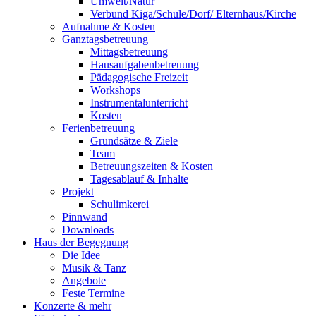
Umwelt/Natur
Verbund Kiga/Schule/Dorf/ Elternhaus/Kirche
Aufnahme & Kosten
Ganztagsbetreuung
Mittagsbetreuung
Hausaufgabenbetreuung
Pädagogische Freizeit
Workshops
Instrumentalunterricht
Kosten
Ferienbetreuung
Grundsätze & Ziele
Team
Betreuungszeiten & Kosten
Tagesablauf & Inhalte
Projekt
Schulimkerei
Pinnwand
Downloads
Haus der Begegnung
Die Idee
Musik & Tanz
Angebote
Feste Termine
Konzerte & mehr