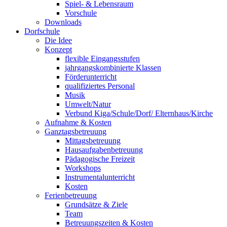
Spiel- & Lebensraum
Vorschule
Downloads
Dorfschule
Die Idee
Konzept
flexible Eingangsstufen
jahrgangskombinierte Klassen
Förderunterricht
qualifiziertes Personal
Musik
Umwelt/Natur
Verbund Kiga/Schule/Dorf/ Elternhaus/Kirche
Aufnahme & Kosten
Ganztagsbetreuung
Mittagsbetreuung
Hausaufgabenbetreuung
Pädagogische Freizeit
Workshops
Instrumentalunterricht
Kosten
Ferienbetreuung
Grundsätze & Ziele
Team
Betreuungszeiten & Kosten