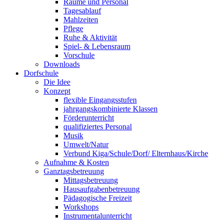
Räume und Personal
Tagesablauf
Mahlzeiten
Pflege
Ruhe & Aktivität
Spiel- & Lebensraum
Vorschule
Downloads
Dorfschule
Die Idee
Konzept
flexible Eingangsstufen
jahrgangskombinierte Klassen
Förderunterricht
qualifiziertes Personal
Musik
Umwelt/Natur
Verbund Kiga/Schule/Dorf/ Elternhaus/Kirche
Aufnahme & Kosten
Ganztagsbetreuung
Mittagsbetreuung
Hausaufgabenbetreuung
Pädagogische Freizeit
Workshops
Instrumentalunterricht