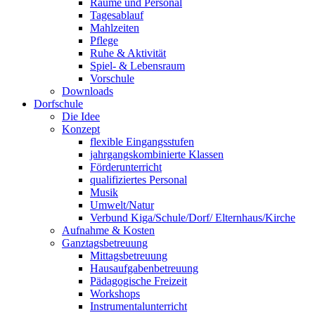
Räume und Personal
Tagesablauf
Mahlzeiten
Pflege
Ruhe & Aktivität
Spiel- & Lebensraum
Vorschule
Downloads
Dorfschule
Die Idee
Konzept
flexible Eingangsstufen
jahrgangskombinierte Klassen
Förderunterricht
qualifiziertes Personal
Musik
Umwelt/Natur
Verbund Kiga/Schule/Dorf/ Elternhaus/Kirche
Aufnahme & Kosten
Ganztagsbetreuung
Mittagsbetreuung
Hausaufgabenbetreuung
Pädagogische Freizeit
Workshops
Instrumentalunterricht