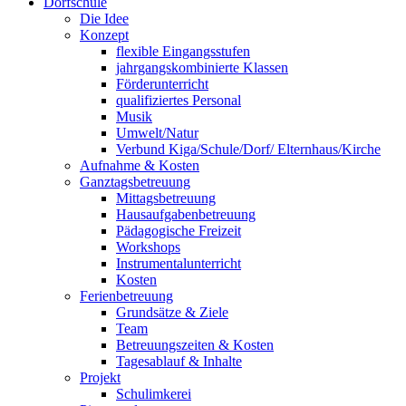
Dorfschule
Die Idee
Konzept
flexible Eingangsstufen
jahrgangskombinierte Klassen
Förderunterricht
qualifiziertes Personal
Musik
Umwelt/Natur
Verbund Kiga/Schule/Dorf/ Elternhaus/Kirche
Aufnahme & Kosten
Ganztagsbetreuung
Mittagsbetreuung
Hausaufgabenbetreuung
Pädagogische Freizeit
Workshops
Instrumentalunterricht
Kosten
Ferienbetreuung
Grundsätze & Ziele
Team
Betreuungszeiten & Kosten
Tagesablauf & Inhalte
Projekt
Schulimkerei