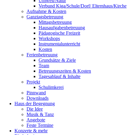
Umwelt/Natur
Verbund Kiga/Schule/Dorf/ Elternhaus/Kirche
Aufnahme & Kosten
Ganztagsbetreuung
Mittagsbetreuung
Hausaufgabenbetreuung
Pädagogische Freizeit
Workshops
Instrumentalunterricht
Kosten
Ferienbetreuung
Grundsätze & Ziele
Team
Betreuungszeiten & Kosten
Tagesablauf & Inhalte
Projekt
Schulimkerei
Pinnwand
Downloads
Haus der Begegnung
Die Idee
Musik & Tanz
Angebote
Feste Termine
Konzerte & mehr