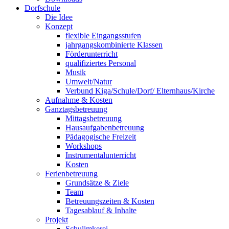
Dorfschule
Die Idee
Konzept
flexible Eingangsstufen
jahrgangskombinierte Klassen
Förderunterricht
qualifiziertes Personal
Musik
Umwelt/Natur
Verbund Kiga/Schule/Dorf/ Elternhaus/Kirche
Aufnahme & Kosten
Ganztagsbetreuung
Mittagsbetreuung
Hausaufgabenbetreuung
Pädagogische Freizeit
Workshops
Instrumentalunterricht
Kosten
Ferienbetreuung
Grundsätze & Ziele
Team
Betreuungszeiten & Kosten
Tagesablauf & Inhalte
Projekt
Schulimkerei