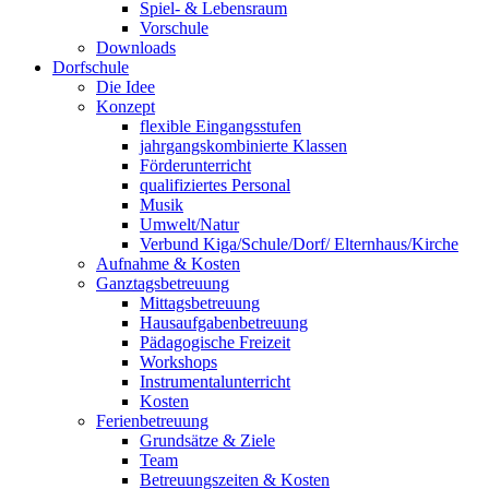
Spiel- & Lebensraum
Vorschule
Downloads
Dorfschule
Die Idee
Konzept
flexible Eingangsstufen
jahrgangskombinierte Klassen
Förderunterricht
qualifiziertes Personal
Musik
Umwelt/Natur
Verbund Kiga/Schule/Dorf/ Elternhaus/Kirche
Aufnahme & Kosten
Ganztagsbetreuung
Mittagsbetreuung
Hausaufgabenbetreuung
Pädagogische Freizeit
Workshops
Instrumentalunterricht
Kosten
Ferienbetreuung
Grundsätze & Ziele
Team
Betreuungszeiten & Kosten