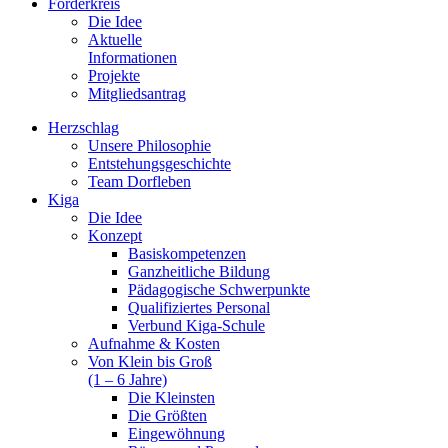
Förderkreis
Die Idee
Aktuelle
Informationen
Projekte
Mitgliedsantrag
Herzschlag
Unsere Philosophie
Entstehungsgeschichte
Team Dorfleben
Kiga
Die Idee
Konzept
Basiskompetenzen
Ganzheitliche Bildung
Pädagogische Schwerpunkte
Qualifiziertes Personal
Verbund Kiga-Schule
Aufnahme & Kosten
Von Klein bis Groß
(1 – 6 Jahre)
Die Kleinsten
Die Größten
Eingewöhnung