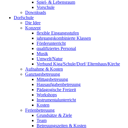
Spiel- & Lebensraum
Vorschule
Downloads
Dorfschule
Die Idee
Konzept
flexible Eingangsstufen
jahrgangskombinierte Klassen
Förderunterricht
qualifiziertes Personal
Musik
Umwelt/Natur
Verbund Kiga/Schule/Dorf/ Elternhaus/Kirche
Aufnahme & Kosten
Ganztagsbetreuung
Mittagsbetreuung
Hausaufgabenbetreuung
Pädagogische Freizeit
Workshops
Instrumentalunterricht
Kosten
Ferienbetreuung
Grundsätze & Ziele
Team
Betreuungszeiten & Kosten