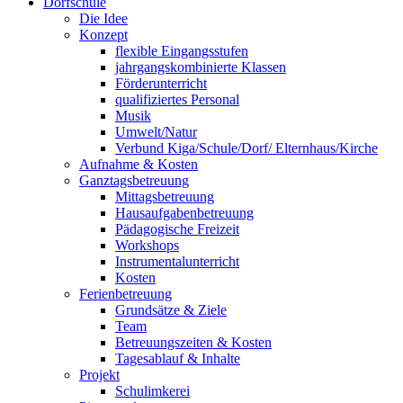
Dorfschule
Die Idee
Konzept
flexible Eingangsstufen
jahrgangskombinierte Klassen
Förderunterricht
qualifiziertes Personal
Musik
Umwelt/Natur
Verbund Kiga/Schule/Dorf/ Elternhaus/Kirche
Aufnahme & Kosten
Ganztagsbetreuung
Mittagsbetreuung
Hausaufgabenbetreuung
Pädagogische Freizeit
Workshops
Instrumentalunterricht
Kosten
Ferienbetreuung
Grundsätze & Ziele
Team
Betreuungszeiten & Kosten
Tagesablauf & Inhalte
Projekt
Schulimkerei