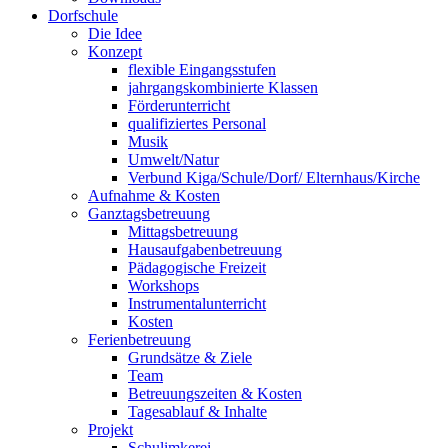
Dorfschule
Die Idee
Konzept
flexible Eingangsstufen
jahrgangskombinierte Klassen
Förderunterricht
qualifiziertes Personal
Musik
Umwelt/Natur
Verbund Kiga/Schule/Dorf/ Elternhaus/Kirche
Aufnahme & Kosten
Ganztagsbetreuung
Mittagsbetreuung
Hausaufgabenbetreuung
Pädagogische Freizeit
Workshops
Instrumentalunterricht
Kosten
Ferienbetreuung
Grundsätze & Ziele
Team
Betreuungszeiten & Kosten
Tagesablauf & Inhalte
Projekt
Schulimkerei