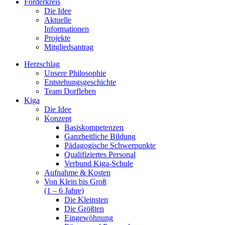
Förderkreis
Die Idee
Aktuelle
Informationen
Projekte
Mitgliedsantrag
Herzschlag
Unsere Philosophie
Entstehungsgeschichte
Team Dorfleben
Kiga
Die Idee
Konzept
Basiskompetenzen
Ganzheitliche Bildung
Pädagogische Schwerpunkte
Qualifiziertes Personal
Verbund Kiga-Schule
Aufnahme & Kosten
Von Klein bis Groß
(1 – 6 Jahre)
Die Kleinsten
Die Größten
Eingewöhnung