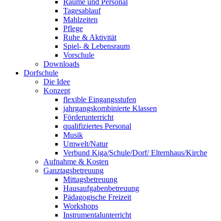
Räume und Personal
Tagesablauf
Mahlzeiten
Pflege
Ruhe & Aktivität
Spiel- & Lebensraum
Vorschule
Downloads
Dorfschule
Die Idee
Konzept
flexible Eingangsstufen
jahrgangskombinierte Klassen
Förderunterricht
qualifiziertes Personal
Musik
Umwelt/Natur
Verbund Kiga/Schule/Dorf/ Elternhaus/Kirche
Aufnahme & Kosten
Ganztagsbetreuung
Mittagsbetreuung
Hausaufgabenbetreuung
Pädagogische Freizeit
Workshops
Instrumentalunterricht