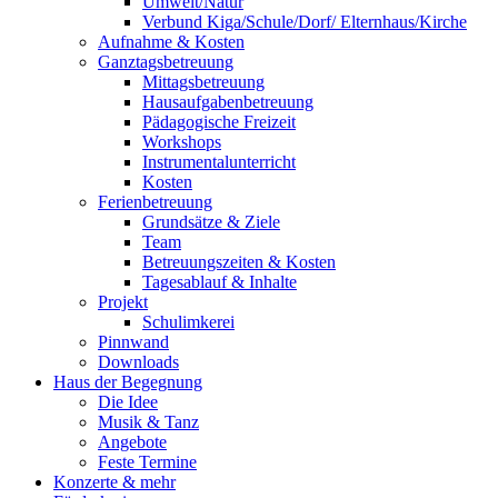
Umwelt/Natur
Verbund Kiga/Schule/Dorf/ Elternhaus/Kirche
Aufnahme & Kosten
Ganztagsbetreuung
Mittagsbetreuung
Hausaufgabenbetreuung
Pädagogische Freizeit
Workshops
Instrumentalunterricht
Kosten
Ferienbetreuung
Grundsätze & Ziele
Team
Betreuungszeiten & Kosten
Tagesablauf & Inhalte
Projekt
Schulimkerei
Pinnwand
Downloads
Haus der Begegnung
Die Idee
Musik & Tanz
Angebote
Feste Termine
Konzerte & mehr