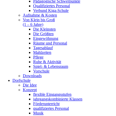
Pädagogische Schwerpunkte
Qualifiziertes Personal
Verbund Kiga-Schule
Aufnahme & Kosten
Von Klein bis Groß
(1 – 6 Jahre)
Die Kleinsten
Die Größten
Eingewöhnung
Räume und Personal
Tagesablauf
Mahlzeiten
Pflege
Ruhe & Aktivität
Spiel- & Lebensraum
Vorschule
Downloads
Dorfschule
Die Idee
Konzept
flexible Eingangsstufen
jahrgangskombinierte Klassen
Förderunterricht
qualifiziertes Personal
Musik