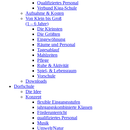
Qualifiziertes Personal
Verbund Kiga-Schule
Aufnahme & Kosten
Von Klein bis Groß
(1 – 6 Jahre)
Die Kleinsten
Die Größten
Eingewöhnung
Räume und Personal
Tagesablauf
Mahlzeiten
Pflege
Ruhe & Aktivität
Spiel- & Lebensraum
Vorschule
Downloads
Dorfschule
Die Idee
Konzept
flexible Eingangsstufen
jahrgangskombinierte Klassen
Förderunterricht
qualifiziertes Personal
Musik
Umwelt/Natur