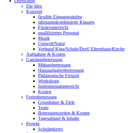
Dorfschule
Die Idee
Konzept
flexible Eingangsstufen
jahrgangskombinierte Klassen
Förderunterricht
qualifiziertes Personal
Musik
Umwelt/Natur
Verbund Kiga/Schule/Dorf/ Elternhaus/Kirche
Aufnahme & Kosten
Ganztagsbetreuung
Mittagsbetreuung
Hausaufgabenbetreuung
Pädagogische Freizeit
Workshops
Instrumentalunterricht
Kosten
Ferienbetreuung
Grundsätze & Ziele
Team
Betreuungszeiten & Kosten
Tagesablauf & Inhalte
Projekt
Schulimkerei