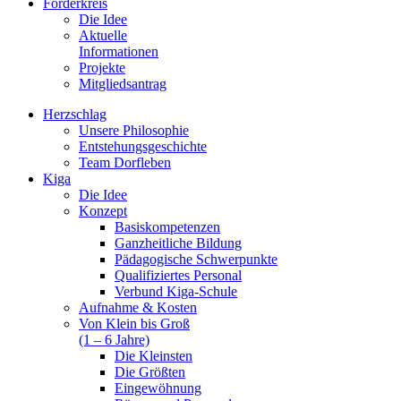
Förderkreis
Die Idee
Aktuelle
Informationen
Projekte
Mitgliedsantrag
Herzschlag
Unsere Philosophie
Entstehungsgeschichte
Team Dorfleben
Kiga
Die Idee
Konzept
Basiskompetenzen
Ganzheitliche Bildung
Pädagogische Schwerpunkte
Qualifiziertes Personal
Verbund Kiga-Schule
Aufnahme & Kosten
Von Klein bis Groß
(1 – 6 Jahre)
Die Kleinsten
Die Größten
Eingewöhnung