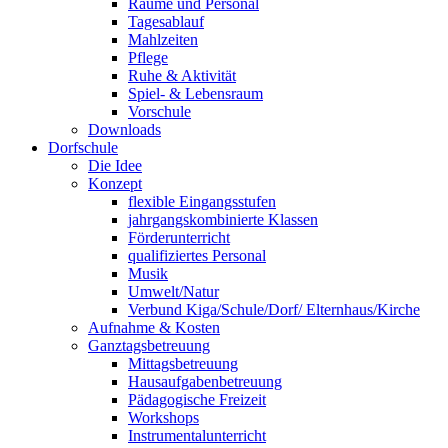
Räume und Personal
Tagesablauf
Mahlzeiten
Pflege
Ruhe & Aktivität
Spiel- & Lebensraum
Vorschule
Downloads
Dorfschule
Die Idee
Konzept
flexible Eingangsstufen
jahrgangskombinierte Klassen
Förderunterricht
qualifiziertes Personal
Musik
Umwelt/Natur
Verbund Kiga/Schule/Dorf/ Elternhaus/Kirche
Aufnahme & Kosten
Ganztagsbetreuung
Mittagsbetreuung
Hausaufgabenbetreuung
Pädagogische Freizeit
Workshops
Instrumentalunterricht