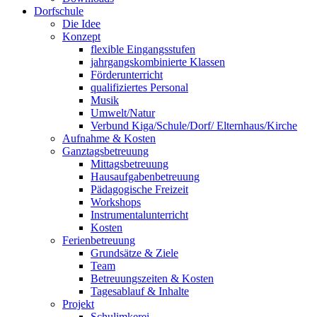
Dorfschule
Die Idee
Konzept
flexible Eingangsstufen
jahrgangskombinierte Klassen
Förderunterricht
qualifiziertes Personal
Musik
Umwelt/Natur
Verbund Kiga/Schule/Dorf/ Elternhaus/Kirche
Aufnahme & Kosten
Ganztagsbetreuung
Mittagsbetreuung
Hausaufgabenbetreuung
Pädagogische Freizeit
Workshops
Instrumentalunterricht
Kosten
Ferienbetreuung
Grundsätze & Ziele
Team
Betreuungszeiten & Kosten
Tagesablauf & Inhalte
Projekt
Schulimkerei