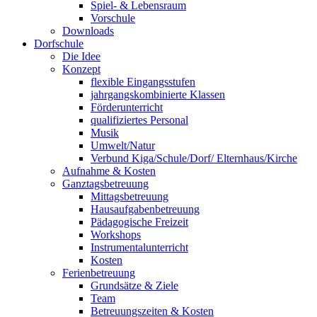
Spiel- & Lebensraum
Vorschule
Downloads
Dorfschule
Die Idee
Konzept
flexible Eingangsstufen
jahrgangskombinierte Klassen
Förderunterricht
qualifiziertes Personal
Musik
Umwelt/Natur
Verbund Kiga/Schule/Dorf/ Elternhaus/Kirche
Aufnahme & Kosten
Ganztagsbetreuung
Mittagsbetreuung
Hausaufgabenbetreuung
Pädagogische Freizeit
Workshops
Instrumentalunterricht
Kosten
Ferienbetreuung
Grundsätze & Ziele
Team
Betreuungszeiten & Kosten