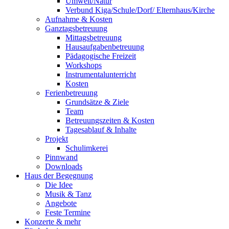
Umwelt/Natur
Verbund Kiga/Schule/Dorf/ Elternhaus/Kirche
Aufnahme & Kosten
Ganztagsbetreuung
Mittagsbetreuung
Hausaufgabenbetreuung
Pädagogische Freizeit
Workshops
Instrumentalunterricht
Kosten
Ferienbetreuung
Grundsätze & Ziele
Team
Betreuungszeiten & Kosten
Tagesablauf & Inhalte
Projekt
Schulimkerei
Pinnwand
Downloads
Haus der Begegnung
Die Idee
Musik & Tanz
Angebote
Feste Termine
Konzerte & mehr