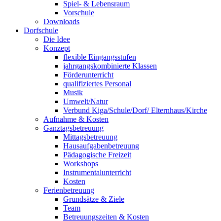
Spiel- & Lebensraum
Vorschule
Downloads
Dorfschule
Die Idee
Konzept
flexible Eingangsstufen
jahrgangskombinierte Klassen
Förderunterricht
qualifiziertes Personal
Musik
Umwelt/Natur
Verbund Kiga/Schule/Dorf/ Elternhaus/Kirche
Aufnahme & Kosten
Ganztagsbetreuung
Mittagsbetreuung
Hausaufgabenbetreuung
Pädagogische Freizeit
Workshops
Instrumentalunterricht
Kosten
Ferienbetreuung
Grundsätze & Ziele
Team
Betreuungszeiten & Kosten