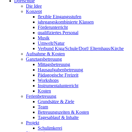
Dorfschule
Die Idee
Konzept
flexible Eingangsstufen
jahrgangskombinierte Klassen
Förderunterricht
qualifiziertes Personal
Musik
Umwelt/Natur
Verbund Kiga/Schule/Dorf/ Elternhaus/Kirche
Aufnahme & Kosten
Ganztagsbetreuung
Mittagsbetreuung
Hausaufgabenbetreuung
Pädagogische Freizeit
Workshops
Instrumentalunterricht
Kosten
Ferienbetreuung
Grundsätze & Ziele
Team
Betreuungszeiten & Kosten
Tagesablauf & Inhalte
Projekt
Schulimkerei