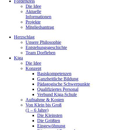
Förderkreis
Die Idee
Aktuelle
Informationen
Projekte
Mitgliedsantrag
Herzschlag
Unsere Philosophie
Entstehungsgeschichte
Team Dorfleben
Kiga
Die Idee
Konzept
Basiskompetenzen
Ganzheitliche Bildung
Pädagogische Schwerpunkte
Qualifiziertes Personal
Verbund Kiga-Schule
Aufnahme & Kosten
Von Klein bis Groß
(1 – 6 Jahre)
Die Kleinsten
Die Größten
Eingewöhnung