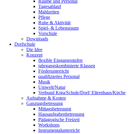
Räume und Personal
Tagesablauf
Mahlzeiten
Pflege
Ruhe & Aktivität
Spiel- & Lebensraum
Vorschule
Downloads
Dorfschule
Die Idee
Konzept
flexible Eingangsstufen
jahrgangskombinierte Klassen
Förderunterricht
qualifiziertes Personal
Musik
Umwelt/Natur
Verbund Kiga/Schule/Dorf/ Elternhaus/Kirche
Aufnahme & Kosten
Ganztagsbetreuung
Mittagsbetreuung
Hausaufgabenbetreuung
Pädagogische Freizeit
Workshops
Instrumentalunterricht