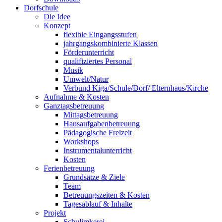
Dorfschule
Die Idee
Konzept
flexible Eingangsstufen
jahrgangskombinierte Klassen
Förderunterricht
qualifiziertes Personal
Musik
Umwelt/Natur
Verbund Kiga/Schule/Dorf/ Elternhaus/Kirche
Aufnahme & Kosten
Ganztagsbetreuung
Mittagsbetreuung
Hausaufgabenbetreuung
Pädagogische Freizeit
Workshops
Instrumentalunterricht
Kosten
Ferienbetreuung
Grundsätze & Ziele
Team
Betreuungszeiten & Kosten
Tagesablauf & Inhalte
Projekt
Schulimkerei