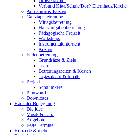
Umwelt/Natur
Verbund Kiga/Schule/Dorf/ Elternhaus/Kirche
Aufnahme & Kosten
Ganztagsbetreuung
Mittagsbetreuung
Hausaufgabenbetreuung
Pädagogische Freizeit
Workshops
Instrumentalunterricht
Kosten
Ferienbetreuung
Grundsätze & Ziele
Team
Betreuungszeiten & Kosten
Tagesablauf & Inhalte
Projekt
Schulimkerei
Pinnwand
Downloads
Haus der Begegnung
Die Idee
Musik & Tanz
Angebote
Feste Termine
Konzerte & mehr