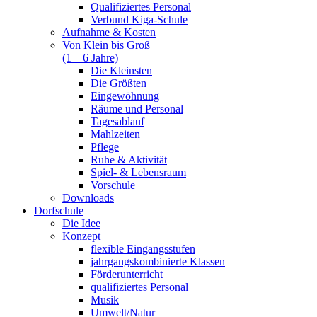
Qualifiziertes Personal
Verbund Kiga-Schule
Aufnahme & Kosten
Von Klein bis Groß
(1 – 6 Jahre)
Die Kleinsten
Die Größten
Eingewöhnung
Räume und Personal
Tagesablauf
Mahlzeiten
Pflege
Ruhe & Aktivität
Spiel- & Lebensraum
Vorschule
Downloads
Dorfschule
Die Idee
Konzept
flexible Eingangsstufen
jahrgangskombinierte Klassen
Förderunterricht
qualifiziertes Personal
Musik
Umwelt/Natur