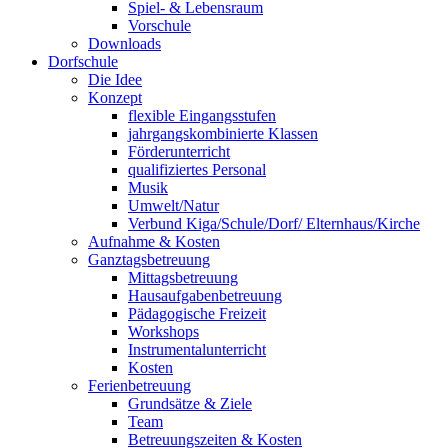
Spiel- & Lebensraum
Vorschule
Downloads
Dorfschule
Die Idee
Konzept
flexible Eingangsstufen
jahrgangskombinierte Klassen
Förderunterricht
qualifiziertes Personal
Musik
Umwelt/Natur
Verbund Kiga/Schule/Dorf/ Elternhaus/Kirche
Aufnahme & Kosten
Ganztagsbetreuung
Mittagsbetreuung
Hausaufgabenbetreuung
Pädagogische Freizeit
Workshops
Instrumentalunterricht
Kosten
Ferienbetreuung
Grundsätze & Ziele
Team
Betreuungszeiten & Kosten