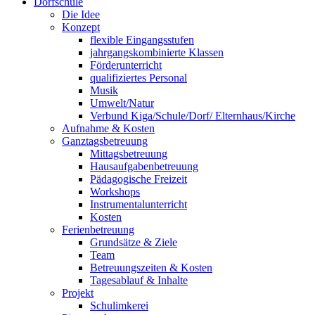
Dorfschule
Die Idee
Konzept
flexible Eingangsstufen
jahrgangskombinierte Klassen
Förderunterricht
qualifiziertes Personal
Musik
Umwelt/Natur
Verbund Kiga/Schule/Dorf/ Elternhaus/Kirche
Aufnahme & Kosten
Ganztagsbetreuung
Mittagsbetreuung
Hausaufgabenbetreuung
Pädagogische Freizeit
Workshops
Instrumentalunterricht
Kosten
Ferienbetreuung
Grundsätze & Ziele
Team
Betreuungszeiten & Kosten
Tagesablauf & Inhalte
Projekt
Schulimkerei