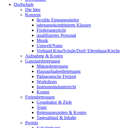
Dorfschule
Die Idee
Konzept
flexible Eingangsstufen
jahrgangskombinierte Klassen
Förderunterricht
qualifiziertes Personal
Musik
Umwelt/Natur
Verbund Kiga/Schule/Dorf/ Elternhaus/Kirche
Aufnahme & Kosten
Ganztagsbetreuung
Mittagsbetreuung
Hausaufgabenbetreuung
Pädagogische Freizeit
Workshops
Instrumentalunterricht
Kosten
Ferienbetreuung
Grundsätze & Ziele
Team
Betreuungszeiten & Kosten
Tagesablauf & Inhalte
Projekt
Schulimkerei