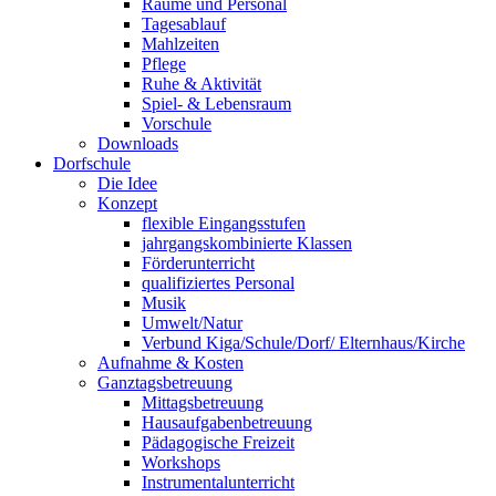
Räume und Personal
Tagesablauf
Mahlzeiten
Pflege
Ruhe & Aktivität
Spiel- & Lebensraum
Vorschule
Downloads
Dorfschule
Die Idee
Konzept
flexible Eingangsstufen
jahrgangskombinierte Klassen
Förderunterricht
qualifiziertes Personal
Musik
Umwelt/Natur
Verbund Kiga/Schule/Dorf/ Elternhaus/Kirche
Aufnahme & Kosten
Ganztagsbetreuung
Mittagsbetreuung
Hausaufgabenbetreuung
Pädagogische Freizeit
Workshops
Instrumentalunterricht