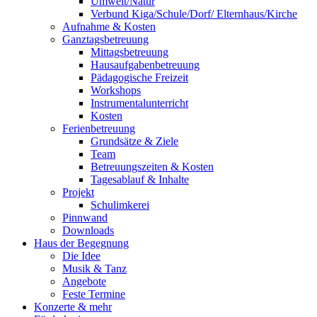
Umwelt/Natur
Verbund Kiga/Schule/Dorf/ Elternhaus/Kirche
Aufnahme & Kosten
Ganztagsbetreuung
Mittagsbetreuung
Hausaufgabenbetreuung
Pädagogische Freizeit
Workshops
Instrumentalunterricht
Kosten
Ferienbetreuung
Grundsätze & Ziele
Team
Betreuungszeiten & Kosten
Tagesablauf & Inhalte
Projekt
Schulimkerei
Pinnwand
Downloads
Haus der Begegnung
Die Idee
Musik & Tanz
Angebote
Feste Termine
Konzerte & mehr