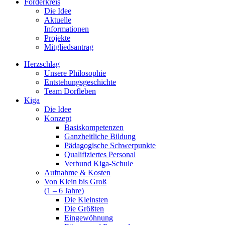
Förderkreis
Die Idee
Aktuelle
Informationen
Projekte
Mitgliedsantrag
Herzschlag
Unsere Philosophie
Entstehungsgeschichte
Team Dorfleben
Kiga
Die Idee
Konzept
Basiskompetenzen
Ganzheitliche Bildung
Pädagogische Schwerpunkte
Qualifiziertes Personal
Verbund Kiga-Schule
Aufnahme & Kosten
Von Klein bis Groß
(1 – 6 Jahre)
Die Kleinsten
Die Größten
Eingewöhnung