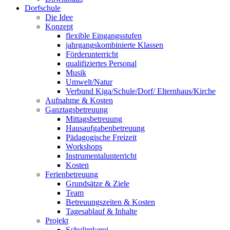
Dorfschule
Die Idee
Konzept
flexible Eingangsstufen
jahrgangskombinierte Klassen
Förderunterricht
qualifiziertes Personal
Musik
Umwelt/Natur
Verbund Kiga/Schule/Dorf/ Elternhaus/Kirche
Aufnahme & Kosten
Ganztagsbetreuung
Mittagsbetreuung
Hausaufgabenbetreuung
Pädagogische Freizeit
Workshops
Instrumentalunterricht
Kosten
Ferienbetreuung
Grundsätze & Ziele
Team
Betreuungszeiten & Kosten
Tagesablauf & Inhalte
Projekt
Schulimkerei