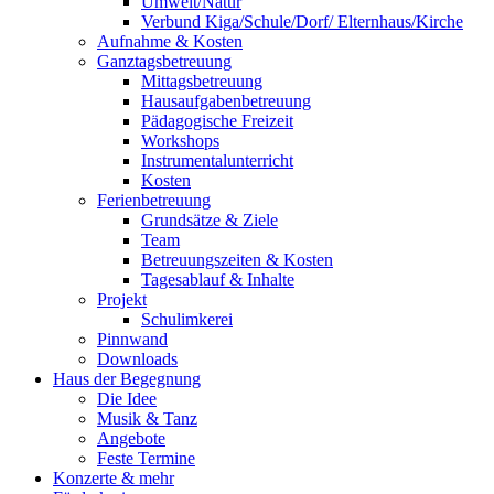
Umwelt/Natur
Verbund Kiga/Schule/Dorf/ Elternhaus/Kirche
Aufnahme & Kosten
Ganztagsbetreuung
Mittagsbetreuung
Hausaufgabenbetreuung
Pädagogische Freizeit
Workshops
Instrumentalunterricht
Kosten
Ferienbetreuung
Grundsätze & Ziele
Team
Betreuungszeiten & Kosten
Tagesablauf & Inhalte
Projekt
Schulimkerei
Pinnwand
Downloads
Haus der Begegnung
Die Idee
Musik & Tanz
Angebote
Feste Termine
Konzerte & mehr