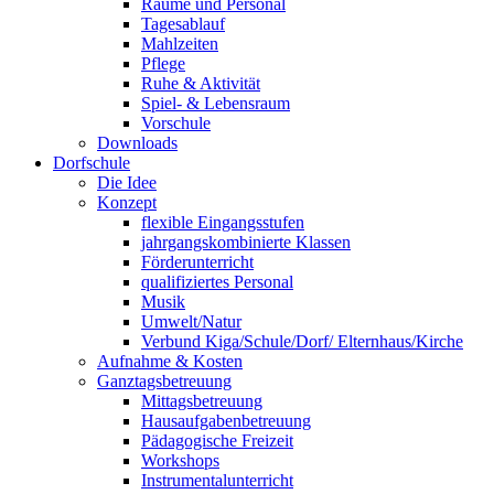
Räume und Personal
Tagesablauf
Mahlzeiten
Pflege
Ruhe & Aktivität
Spiel- & Lebensraum
Vorschule
Downloads
Dorfschule
Die Idee
Konzept
flexible Eingangsstufen
jahrgangskombinierte Klassen
Förderunterricht
qualifiziertes Personal
Musik
Umwelt/Natur
Verbund Kiga/Schule/Dorf/ Elternhaus/Kirche
Aufnahme & Kosten
Ganztagsbetreuung
Mittagsbetreuung
Hausaufgabenbetreuung
Pädagogische Freizeit
Workshops
Instrumentalunterricht