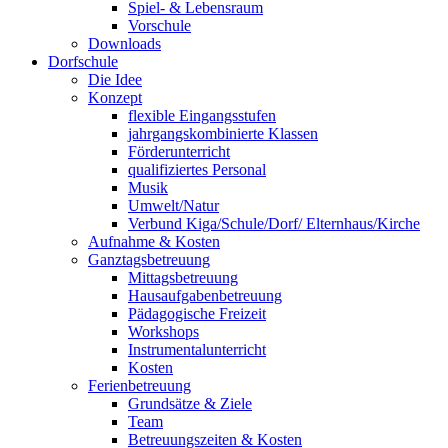
Spiel- & Lebensraum
Vorschule
Downloads
Dorfschule
Die Idee
Konzept
flexible Eingangsstufen
jahrgangskombinierte Klassen
Förderunterricht
qualifiziertes Personal
Musik
Umwelt/Natur
Verbund Kiga/Schule/Dorf/ Elternhaus/Kirche
Aufnahme & Kosten
Ganztagsbetreuung
Mittagsbetreuung
Hausaufgabenbetreuung
Pädagogische Freizeit
Workshops
Instrumentalunterricht
Kosten
Ferienbetreuung
Grundsätze & Ziele
Team
Betreuungszeiten & Kosten