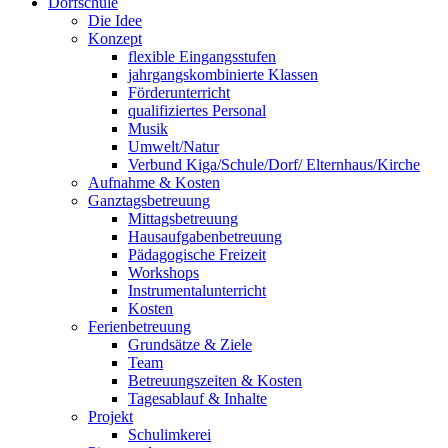
Dorfschule
Die Idee
Konzept
flexible Eingangsstufen
jahrgangskombinierte Klassen
Förderunterricht
qualifiziertes Personal
Musik
Umwelt/Natur
Verbund Kiga/Schule/Dorf/ Elternhaus/Kirche
Aufnahme & Kosten
Ganztagsbetreuung
Mittagsbetreuung
Hausaufgabenbetreuung
Pädagogische Freizeit
Workshops
Instrumentalunterricht
Kosten
Ferienbetreuung
Grundsätze & Ziele
Team
Betreuungszeiten & Kosten
Tagesablauf & Inhalte
Projekt
Schulimkerei