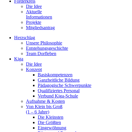
Förderkreis
Die Idee
Aktuelle
Informationen
Projekte
Mitgliedsantrag
Herzschlag
Unsere Philosophie
Entstehungsgeschichte
Team Dorfleben
Kiga
Die Idee
Konzept
Basiskompetenzen
Ganzheitliche Bildung
Pädagogische Schwerpunkte
Qualifiziertes Personal
Verbund Kiga-Schule
Aufnahme & Kosten
Von Klein bis Groß
(1 – 6 Jahre)
Die Kleinsten
Die Größten
Eingewöhnung