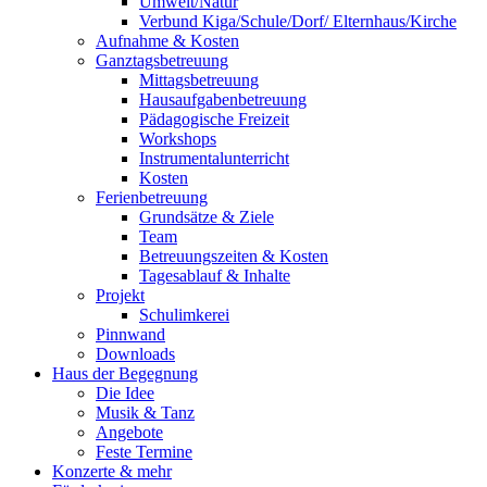
Umwelt/Natur
Verbund Kiga/Schule/Dorf/ Elternhaus/Kirche
Aufnahme & Kosten
Ganztagsbetreuung
Mittagsbetreuung
Hausaufgabenbetreuung
Pädagogische Freizeit
Workshops
Instrumentalunterricht
Kosten
Ferienbetreuung
Grundsätze & Ziele
Team
Betreuungszeiten & Kosten
Tagesablauf & Inhalte
Projekt
Schulimkerei
Pinnwand
Downloads
Haus der Begegnung
Die Idee
Musik & Tanz
Angebote
Feste Termine
Konzerte & mehr