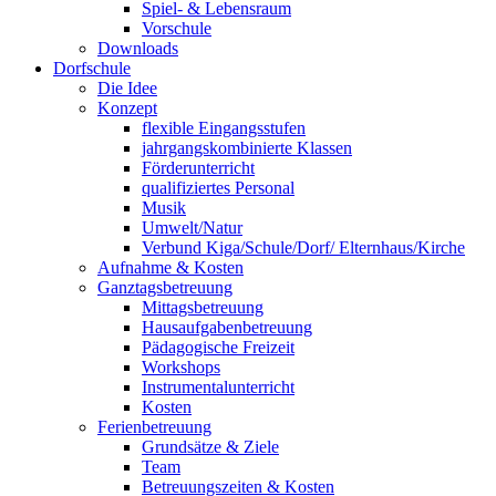
Spiel- & Lebensraum
Vorschule
Downloads
Dorfschule
Die Idee
Konzept
flexible Eingangsstufen
jahrgangskombinierte Klassen
Förderunterricht
qualifiziertes Personal
Musik
Umwelt/Natur
Verbund Kiga/Schule/Dorf/ Elternhaus/Kirche
Aufnahme & Kosten
Ganztagsbetreuung
Mittagsbetreuung
Hausaufgabenbetreuung
Pädagogische Freizeit
Workshops
Instrumentalunterricht
Kosten
Ferienbetreuung
Grundsätze & Ziele
Team
Betreuungszeiten & Kosten