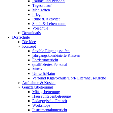
Räume und Personal
Tagesablauf
Mahlzeiten
Pflege
Ruhe & Aktivität
Spiel- & Lebensraum
Vorschule
Downloads
Dorfschule
Die Idee
Konzept
flexible Eingangsstufen
jahrgangskombinierte Klassen
Förderunterricht
qualifiziertes Personal
Musik
Umwelt/Natur
Verbund Kiga/Schule/Dorf/ Elternhaus/Kirche
Aufnahme & Kosten
Ganztagsbetreuung
Mittagsbetreuung
Hausaufgabenbetreuung
Pädagogische Freizeit
Workshops
Instrumentalunterricht