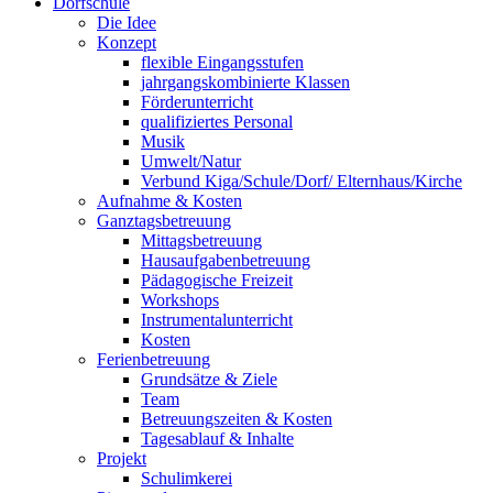
Dorfschule
Die Idee
Konzept
flexible Eingangsstufen
jahrgangskombinierte Klassen
Förderunterricht
qualifiziertes Personal
Musik
Umwelt/Natur
Verbund Kiga/Schule/Dorf/ Elternhaus/Kirche
Aufnahme & Kosten
Ganztagsbetreuung
Mittagsbetreuung
Hausaufgabenbetreuung
Pädagogische Freizeit
Workshops
Instrumentalunterricht
Kosten
Ferienbetreuung
Grundsätze & Ziele
Team
Betreuungszeiten & Kosten
Tagesablauf & Inhalte
Projekt
Schulimkerei