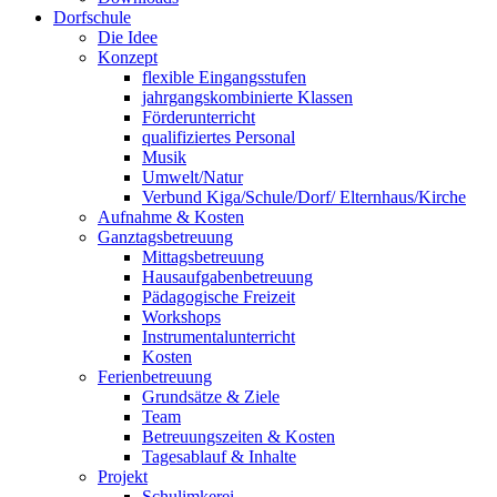
Dorfschule
Die Idee
Konzept
flexible Eingangsstufen
jahrgangskombinierte Klassen
Förderunterricht
qualifiziertes Personal
Musik
Umwelt/Natur
Verbund Kiga/Schule/Dorf/ Elternhaus/Kirche
Aufnahme & Kosten
Ganztagsbetreuung
Mittagsbetreuung
Hausaufgabenbetreuung
Pädagogische Freizeit
Workshops
Instrumentalunterricht
Kosten
Ferienbetreuung
Grundsätze & Ziele
Team
Betreuungszeiten & Kosten
Tagesablauf & Inhalte
Projekt
Schulimkerei