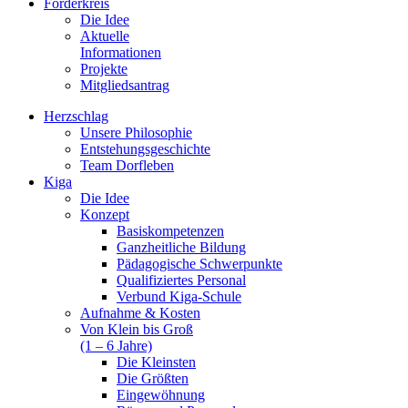
Förderkreis
Die Idee
Aktuelle
Informationen
Projekte
Mitgliedsantrag
Herzschlag
Unsere Philosophie
Entstehungsgeschichte
Team Dorfleben
Kiga
Die Idee
Konzept
Basiskompetenzen
Ganzheitliche Bildung
Pädagogische Schwerpunkte
Qualifiziertes Personal
Verbund Kiga-Schule
Aufnahme & Kosten
Von Klein bis Groß
(1 – 6 Jahre)
Die Kleinsten
Die Größten
Eingewöhnung